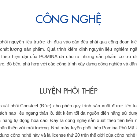
CÔNG NGHỆ
hôi nguyên liệu trước khi đưa vào cán đều phải qua công đoạn ki
hất lượng sản phẩm. Quá trình kiểm định nguyên liệu nghiêm ngặ
 thép hiện đại của POMINA đã cho ra những sản phẩm có ưu đi
ực, độ bền, phù hợp với các công trình xây dựng công nghiệp và dân
LUYỆN PHÔI THÉP
uất phôi Consteel (Đức) cho phép quy trình sản xuất được liên t
ch nạp liệu ngang thân lò, tiết kiệm tối đa nguồn điện năng sử dụng
 năng tự động hóa cao. Đây là công nghệ sản xuất thép tiên tiến nh
 thân thiện với môi trường. Nhà máy luyện phôi thép Pomina Phú Mỹ là
dụng công nghệ này và là license thứ 20 trên thế giới của công nghệ