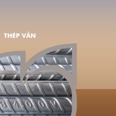
THÉP VẰN