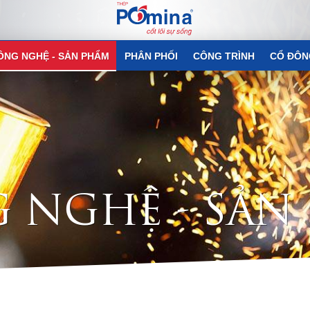
ÔNG NGHỆ - SẢN PHẨM
PHÂN PHỐI
CÔNG TRÌNH
CỔ ĐÔN
G
N
G
H
Ệ
-
S
Ả
N