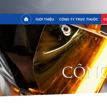
GIỚI THIỆU
CÔNG TY TRỰC THUỘC
C
C
Ô
N