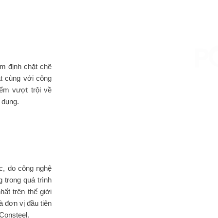
ểm định chặt chẽ
t cùng với công
ểm vượt trội về
 dụng.
ục, do công nghệ
 trong quá trình
ất trên thế giới
 đơn vị đầu tiên
 Consteel.