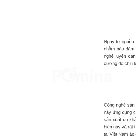
Ngay từ nguồn p
nhằm bảo đảm c
nghệ luyện cán
cường độ chịu l
Công nghệ sản x
này ứng dụng cá
sản xuất do khả
hiện nay và rất
tại Việt Nam áp 