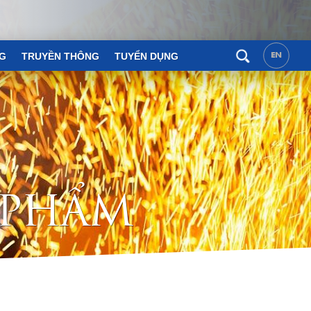
G
TRUYỀN THÔNG
TUYỂN DỤNG
EN
P
H
Ẩ
M