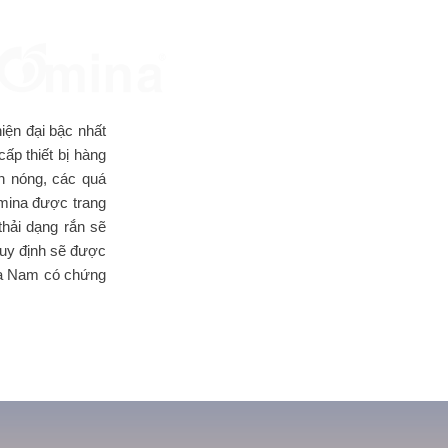
ện đại bậc nhất
p thiết bị hàng
n nóng, các quá
omina được trang
thải dạng rắn sẽ
 quy định sẽ được
hía Nam có chứng